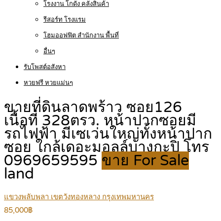
โรงงาน โกดัง คลังสินค้า
รีสอร์ท โรงแรม
โฮมออฟฟิต สำนักงาน พื้นที่
อื่นๆ
รับโพสต์อสังหา
หวยฟรี หวยแม่นๆ
ขายที่ดินลาดพร้าว ซอย126
เนื้อที่ 328ตรว. หน้าปากซอยมี
รถไฟฟ้า มีเซเว่นใหญ่ทั้งหน้าปาก
ซอย ใกล้เดอะมอลล์บางกะปิ โทร
0969659595
ขาย For Sale
land
แขวงพลับพลา เขตวังทองหลาง กรุงเทพมหานคร
85,000฿