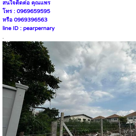
สนใจติดต่อ คุณแพร
โทร : 0969659595
หรือ 0969396563
line ID : pearpernary
.