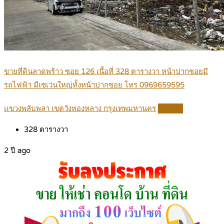
ขายที่ดินลาดพร้าว ซอย 126 เนื้อที่ 328 ตารางวา หน้าปากซอยมี
รถไฟฟ้า มีเซเว่นใหญ่ทั้งหน้าปากซอย โทร 0969659595
แขวงพลับพลา เขตวังทองหลาง กรุงเทพมหานคร
Details
328
ตารางวา
2 ปี ago