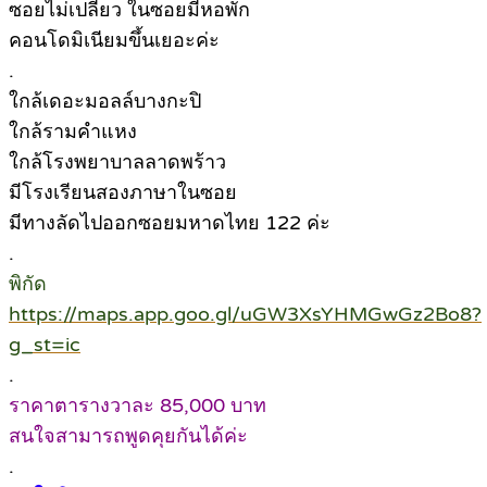
ซอยไม่เปลี่ยว ในซอยมีหอพัก
คอนโดมิเนียมขึ้นเยอะค่ะ
.
ใกล้เดอะมอลล์บางกะปิ
ใกล้รามคำแหง
ใกล้โรงพยาบาลลาดพร้าว
มีโรงเรียนสองภาษาในซอย
มีทางลัดไปออกซอยมหาดไทย 122 ค่ะ
.
พิกัด
https://maps.app.goo.gl/uGW3XsYHMGwGz2Bo8?
g_st=ic
.
ราคาตารางวาละ 85,000 บาท
สนใจสามารถพูดคุยกันได้ค่ะ
.