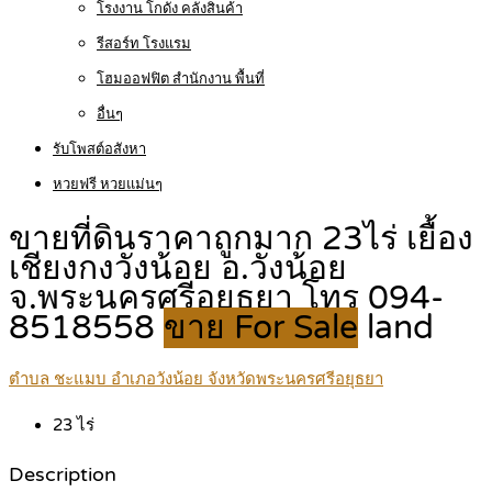
โรงงาน โกดัง คลังสินค้า
รีสอร์ท โรงแรม
โฮมออฟฟิต สำนักงาน พื้นที่
อื่นๆ
รับโพสต์อสังหา
หวยฟรี หวยแม่นๆ
ขายที่ดินราคาถูกมาก 23ไร่ เยื้อง
เชียงกงวังน้อย อ.วังน้อย
จ.พระนครศรีอยุธยา โทร 094-
8518558
ขาย For Sale
land
ตำบล ชะแมบ อำเภอวังน้อย จังหวัดพระนครศรีอยุธยา
23
ไร่
Description