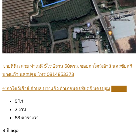
ขายที่ดิน สวย ทำเลดี 5ไร่ 2งาน 68ตรว. ซอยกาโตว์เฮ้าส์ นครชัยศรี
บางแก้ว นครปฐม โทร 0814853373
ซ.กาโตว์เฮ้าส์ ตำบล บางแก้ว อำเภอนครชัยศรี นครปฐม
Details
5
ไร่
2
งาน
68
ตารางวา
3 ปี ago