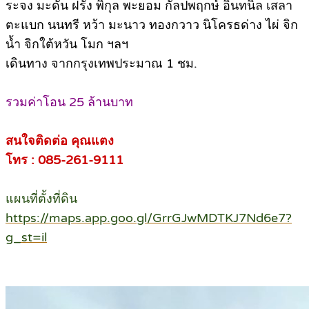
ระจง มะดัน ฝรั่ง พิกุล พะยอม กัลปพฤกษ์ อินทนิล เสลา
ตะแบก นนทรี หว้า มะนาว ทองกวาว นิโครธด่าง ไผ่ จิก
น้ำ จิกใต้หวัน โมก ฯลฯ
เดินทาง จากกรุงเทพประมาณ 1 ชม.
รวมค่าโอน 25 ล้านบาท
สนใจติดต่อ คุณแตง
โทร : 085-261-9111
แผนที่ตั้งที่ดิน
https://maps.app.goo.gl/GrrGJwMDTKJ7Nd6e7?
g_st=il