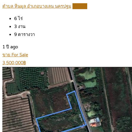
ตำบล หินมูล อำเภอบางเลน นครปฐม
Details
6
ไร่
3
งาน
9
ตารางวา
1 ปี ago
ขาย For Sale
3,500,000฿