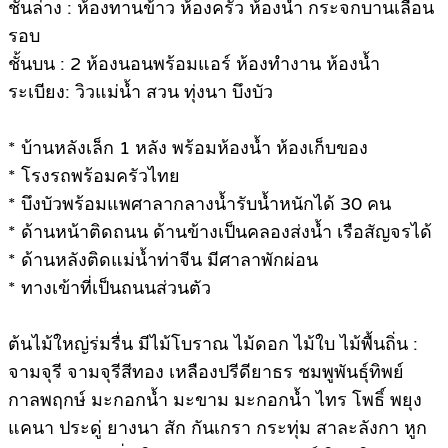
ชั้นล่าง : ห้องทานข้าว ห้องครัว ห้องน้ำ กระจกบานเลื่อน
รอบ
ชั้นบน : 2 ห้องนอนพร้อมแอร์ ห้องทำงาน ห้องน้ำ
ระเบียง: วิวแม่น้ำ สวน ทุ่งนา บึงบัว
* บ้านหลังเล็ก 1 หลัง พร้อมห้องน้ำ ห้องเก็บของ
* โรงรถพร้อมครัวไทย
* บึงบัวพร้อมแพศาลากลางน้ำรับน้ำหนักได้ 30 คน
* ด้านหน้าติดถนน ด้านข้างเป็นคลองส่งน้ำ เรือสัญจรได้
* ด้านหลังติดแม่น้ำท่าจีน มีศาลาพักผ่อน
* ทางเข้าที่เป็นถนนส่วนตัว
ต้นไม้ใหญ่ร่มรื่น มีไม้โบราณ ไม้ดอก ไม้ใบ ไม้พื้นถิ่น :
จามจุรี จามจุรีสีทอง เหลืองปรีดียาธร ชมพูพันธุ์ทิพย์
กาลพฤกษ์ มะกอกน้ำ มะขาม มะกอกน้ำ ไทร โพธิ์ พยุง
แคนา ประดู่ ยางนา สัก กันเกรา กระทุ่ม สาละลังกา หูก