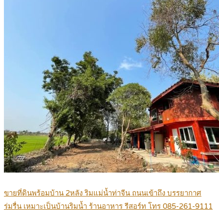
ขายที่ดินพร้อมบ้าน 2หลัง ริมแม่น้ำท่าจีน ถนนเข้าถึง บรรยากาศ
ร่มรื่น เหมาะเป็นบ้านริมน้ำ ร้านอาหาร รีสอร์ท โทร 085-261-9111