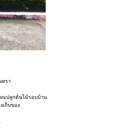
ินทรา
ิเวณปลูกต้นไม้รอบบ้าน
องเก็บของ
น