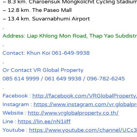
– 8.3 km. Charoensuk Mongkolchit Cycling Stadiu
– 12.8 km. The Paseo Mall
– 13.4 km. Suvarnabhumi Airport
.
Address: Liap Khlong Mon Road, Thap Yao Subdistri
.
Contact: Khun Koi 061-649-9938
.
Or Contact VR Global Property
085 614 9999 / 061 649 9938 / 096-782-6245
.
Facebook :
http://facebook.com/VRGlobalProperty
Instagram :
https://www.instagram.com/vr.globalpr
Website :
http://www.vrglobalproperty.co.th/
Line :
https://lin.ee/nN1iiff
Youtube :
https://www.youtube.com/channel/U