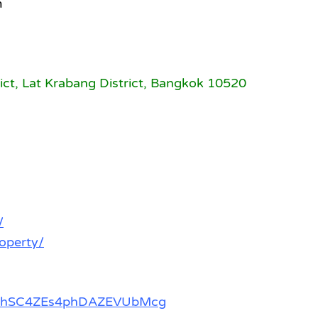
m
ct, Lat Krabang District, Bangkok 10520
/
operty/
Cc3hSC4ZEs4phDAZEVUbMcg