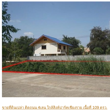
ขายที่ดินเปล่า ติดถนน 4เลน ใกล้สิงห์ปาร์คเชียงราย เนื้อที่ 109 ตรว.