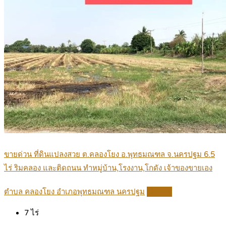
ขายด่วน ที่ดินแปลงสวย ต.คลองโยง อ.พุทธมณฑล จ.นครปฐม 6.5
ไร่ ริมคลอง และติดถนน ทำหมู่บ้าน,โรงงาน,โกดัง เจ้าของขายเอง
ตำบล คลองโยง อำเภอพุทธมณฑล นครปฐม
Details
7
ไร่