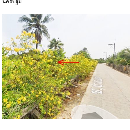
นครปฐม
.
.