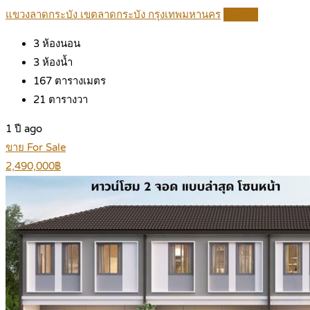
แขวงลาดกระบัง เขตลาดกระบัง กรุงเทพมหานคร
Details
3
ห้องนอน
3
ห้องน้ำ
167
ตารางเมตร
21
ตารางวา
1 ปี ago
ขาย For Sale
2,490,000฿