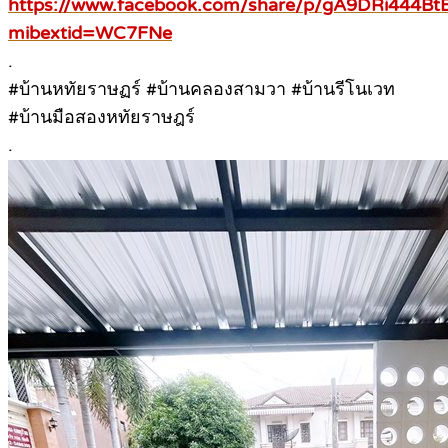
https://www.facebook.com/share/p/gA9DRi444Bt
mibextid=WC7FNe
.
#บ้านหทัยราษฏร์ #บ้านคลองสามวา #บ้านรีโนเวท
#บ้านมือสองหทัยราษฎร์
.