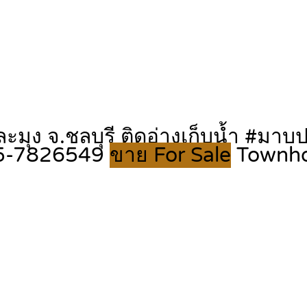
ละมุง จ.ชลบุรี ติดอ่างเก็บน้ำ #มาบ
65-7826549
ขาย For Sale
Townh