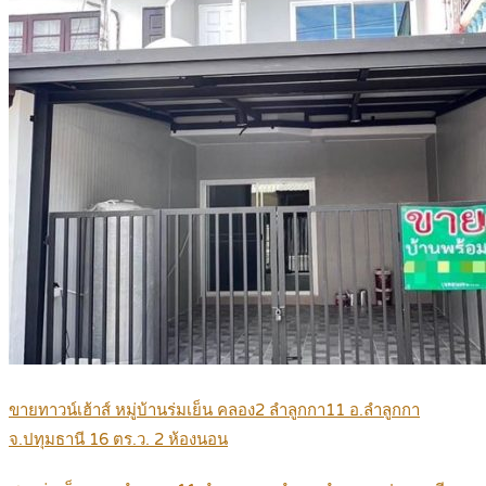
ขายทาวน์เฮ้าส์ หมู่บ้านร่มเย็น คลอง2 ลำลูกกา11 อ.ลำลูกกา
จ.ปทุมธานี 16 ตร.ว. 2 ห้องนอน