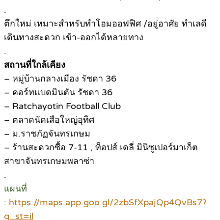
.
ตึกใหม่ เหมาะสำหรับทำโฮมออฟฟิศ /อยู่อาศัย ทำเลดี
เดินทางสะดวก เข้า-ออกได้หลายทาง
.
สถานที่ใกล้เคียง
– หมู่บ้านกลางเมือง รัชดา 36
– คอร์ทแบดมินตัน รัชดา 36
– Ratchayotin Football Club
– ตลาดนัดเสือใหญ่อุทิศ
– ม.ราชภัฏจันทรเกษม
– ร้านสะดวกซื้อ 7-11 , ท็อปส์ เดลี่ มินิซูเปอร์มาเก็ต
สาขาจันทรเกษมพลาซ่า
.
แผนที่
:
https://maps.app.goo.gl/2zbSfXpajQp4QvBs7?
g_st=il