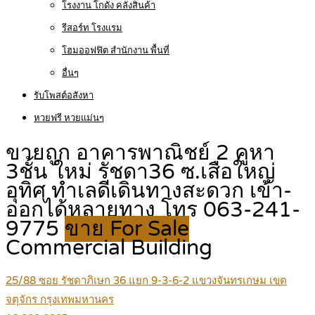
โรงงาน โกดัง คลังสินค้า
รีสอร์ท โรงแรม
โฮมออฟฟิต สำนักงาน พื้นที่
อื่นๆ
รับโพสต์อสังหา
หวยฟรี หวยแม่นๆ
ขายถูก อาคารพาณิชย์ 2 คูหา
3ชั้น ใหม่ รัชดา36 ซ.เสือใหญ่
อุทิศ ทำเลดีเดินทางสะดวก เข้า-
ออกได้หลายทาง โทร 063-241-
9775
ขาย For Sale
Commercial Building
25/88 ซอย รัชดาภิเษก 36 แยก 9-3-6-2 แขวงจันทรเกษม เขต
จตุจักร กรุงเทพมหานคร