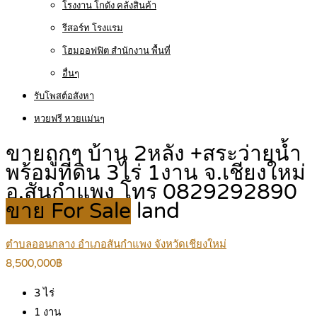
โรงงาน โกดัง คลังสินค้า
รีสอร์ท โรงแรม
โฮมออฟฟิต สำนักงาน พื้นที่
อื่นๆ
รับโพสต์อสังหา
หวยฟรี หวยแม่นๆ
ขายถูกๆ บ้าน 2หลัง +สระว่ายน้ำ
พร้อมที่ดิน 3ไร่ 1งาน จ.เชียงใหม่
อ.สันกำแพง โทร 0829292890
ขาย For Sale
land
ตำบลออนกลาง อำเภอสันกำแพง จังหวัดเชียงใหม่
8,500,000฿
3
ไร่
1
งาน