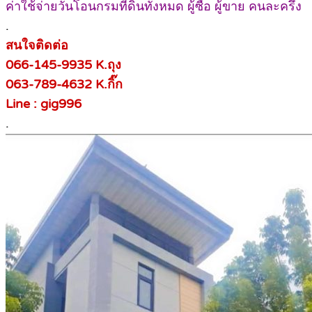
ค่าใช้จ่ายวันโอนกรมที่ดินทั้งหมด ผู้ซื้อ ผู้ขาย คนละครึ่ง
.
สนใจติดต่อ
066-145-9935 K.ถุง
063-789-4632
K.กิ๊ก
Line : gig996
.