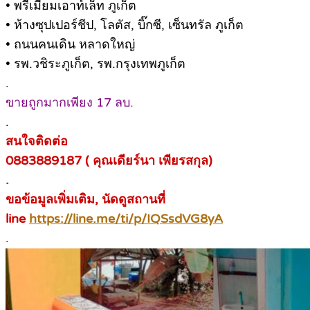
• พรีเมี่ยมเอาท์เล็ท ภูเก็ต
• ห้างซุปเปอร์ชีป, โลตัส, บิ๊กซี, เซ็นทรัล ภูเก็ต
• ถนนคนเดิน หลาดใหญ่
• รพ.วชิระภูเก็ต, รพ.กรุงเทพภูเก็ต
.
ขายถูกมากเพียง 17 ลบ.
.
สนใจติดต่อ
0883889187 ( คุณเดียร์นา เพียรสกุล)
.
ขอข้อมูลเพิ่มเติม, นัดดูสถานที่
line
https://line.me/ti/p/IQSsdVG8yA
.