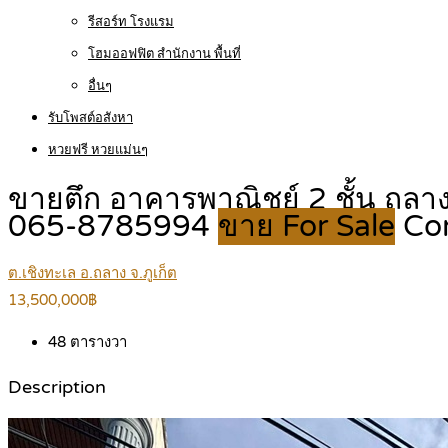
รีสอร์ท โรงแรม
โฮมออฟฟิต สำนักงาน พื้นที่
อื่นๆ
รับโพสต์อสังหา
หวยฟรี หวยแม่นๆ
ขายตึก อาคารพาณิชย์ 2 ชั้น ถลา
065-8785994
ขาย For Sale
Co
ต.เชิงทะเล อ.ถลาง จ.ภูเก็ต
13,500,000฿
48
ตารางวา
Description