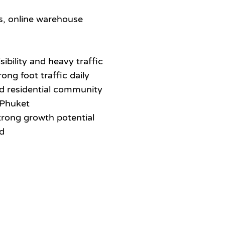
ss, online warehouse
ibility and heavy traffic
ng foot traffic daily
nd residential community
 Phuket
trong growth potential
nd