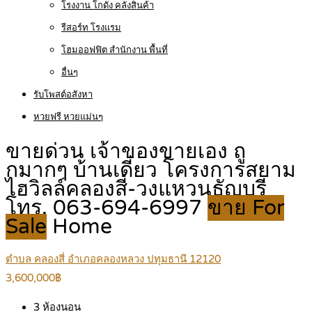
โรงงาน โกดัง คลังสินค้า
รีสอร์ท โรงแรม
โฮมออฟฟิต สำนักงาน พื้นที่
อื่นๆ
รับโพสต์อสังหา
หวยฟรี หวยแม่นๆ
ขายด่วน เจ้าของขายเอง ถู
กมากๆ บ้านเดี่ยว โครงการสยาม
ไฮวิลล์คลองสี่-วงแหวนธัญบุรี
โทร. 063-694-6997
ขาย For
Sale
Home
ตำบล คลองสี่ อำเภอคลองหลวง ปทุมธานี 12120
3,600,000฿
3
ห้องนอน