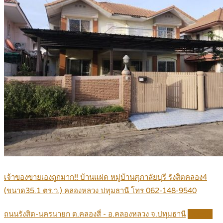
เจ้าของขายเองถูกมาก!! บ้านแฝด หมู่บ้านศุภาลัยบุรี รังสิตคลอง4
(ขนาด35.1 ตร.ว.) คลองหลวง ปทุมธานี โทร 062-148-9540
ถนนรังสิต-นครนายก ต.คลองสี่ - อ.คลองหลวง จ.ปทุมธานี
Details