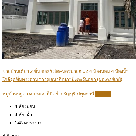
ขายบ้านเดี่ยว 2 ชั้น ซอยรังสิต-นครนายก 62 4 ห้องนอน 4 ห้องน้ำ
ใกล้จุดขึ้นทางด่วน “กาญจนาภิเษก” ฝั่งตะวันออก (มอเตอร์เวย์)
หมู่บ้านนฐดา ต.ประชาธิปัตย์ อ.ธัญบุรี ปทุมธานี
Details
4
ห้องนอน
4
ห้องน้ำ
148
ตารางวา
3 ปี ago