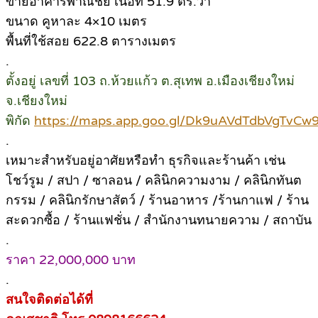
ขายอาคารพาณิชย์ เนื้อที่ 51.9 ตร.วา
ขนาด คูหาละ 4×10 เมตร
พื้นที่ใช้สอย 622.8 ตารางเมตร
.
ตั้งอยู่ เลขที่ 103 ถ.ห้วยแก้ว ต.สุเทพ อ.เมืองเชียงใหม่
จ.เชียงใหม่
พิกัด
https://maps.app.goo.gl/Dk9uAVdTdbVgTvCw
.
เหมาะสำหรับอยู่อาศัยหรือทำ ธุรกิจและร้านค้า เช่น
โชว์รูม / สปา / ซาลอน / คลินิกความงาม / คลินิกทันต
กรรม / คลินิกรักษาสัตว์ / ร้านอาหาร /ร้านกาแฟ / ร้าน
สะดวกซื้อ / ร้านแฟชั่น / สำนักงานทนายความ / สถาบัน
.
ราคา 22,000,000 บาท
.
สนใจติดต่อได้ที่