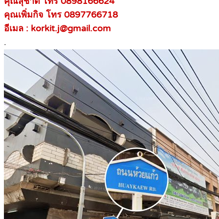
คุณสุชาติ โทร 0898166624
คุณเพิ่มกิจ โทร 0897766718
อีเมล : korkit.j@gmail.com
.