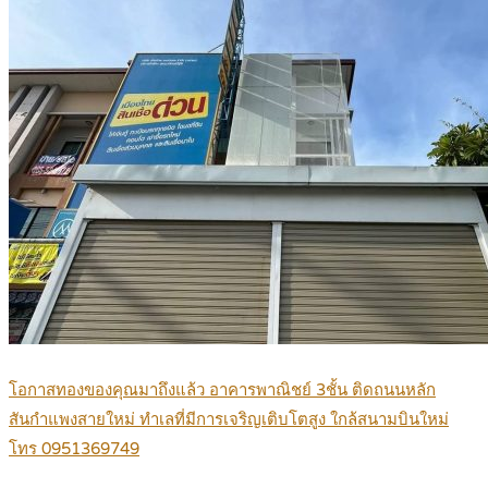
โอกาสทองของคุณมาถึงแล้ว อาคารพาณิชย์ 3ชั้น ติดถนนหลัก
สันกำแพงสายใหม่ ทำเลที่มีการเจริญเติบโตสูง ใกล้สนามบินใหม่
โทร 0951369749