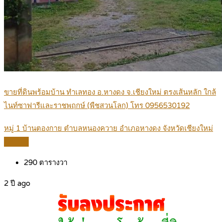
ขายที่ดินพร้อมบ้าน ทำเลทอง อ.หางดง จ.เชียงใหม่ ตรงเส้นหลัก ใกล้
ไนท์ซาฟารีและราชพฤกษ์ (พืชสวนโลก) โทร 0956530192
หมู่ 1 บ้านตองกาย ตำบลหนองควาย อำเภอหางดง จังหวัดเชียงใหม่
Details
290
ตารางวา
2 ปี ago