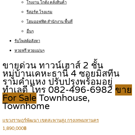
โรงงาน โกดัง คลังสินค้า
รีสอร์ท โรงแรม
โฮมออฟฟิต สำนักงาน พื้นที่
อื่นๆ
รับโพสต์อสังหา
หวยฟรี หวยแม่นๆ
ขายด่วน ทาวน์เฮาส์ 2 ชั้น
หมู่บ้านเคหะธานี 4 ซอยมิสทีน
รามคำแหง ปรับปรุงพร้อมอยู่
ทำเลดี โทร 082-496-6982
ขาย
For Sale
Townhouse,
Townhome
แขวงราษฎร์พัฒนา เขตสะพานสูง กรุงเทพมหานคร
1,890,000฿