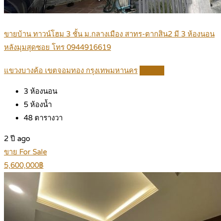
ขายบ้าน ทาวน์โฮม 3 ชั้น ม.กลางเมือง สาทร-ตากสิน2 มี 3 ห้องนอน
หลังมุมสุดซอย โทร 0944916619
แขวงบางค้อ เขตจอมทอง กรุงเทพมหานคร
Details
3
ห้องนอน
5
ห้องน้ำ
48
ตารางวา
2 ปี ago
ขาย For Sale
5,600,000฿