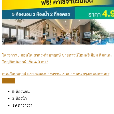
โครงการ J ดอนโด สาทร-กัลปพฤกษ์ ขายทาวน์โฮมพรีเมียม ติดถนน
ใหญ่กัลปพฤกษ์ เริ่ม 4.9 ลบ.*
ถนนกัลปพฤกษ์ แขวงคลองบางพราน เขตบางบอน กรุงเทพมหานคร
Details
5
ห้องนอน
3
ห้องน้ำ
19
ตารางวา