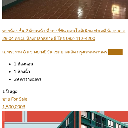
ขายห้อง ชั้น 2 ด้านหน้า ที่ บางยี่ขัน คอนโดมิเนียม ทำเลดี ห้องขนาด
29.04 ตร.ม. ห้องเปล่าสภาพดี โทร 082-412-4200
ถ. พระราม 8 แขวงบางยี่ขัน เขตบางพลัด กรุงเทพมหานคร
Details
1
ห้องนอน
1
ห้องน้ำ
29
ตารางเมตร
1 ปี ago
ขาย For Sale
1,590,000฿