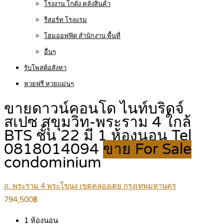
โรงงาน โกดัง คลังสินค้า
รีสอร์ท โรงแรม
โฮมออฟฟิต สำนักงาน พื้นที่
อื่นๆ
รับโพสต์อสังหา
หวยฟรี หวยแม่นๆ
ขายดาวน์คอนโด ไนท์บริดจ์
สเปซ สุขุมวิท-พระราม 4 ใกล้
BTS ชั้น 22 มี 1 ห้องนอน Tel
0818014094
ขาย For Sale
condominium
ถ. พระราม 4 พระโขนง เขตคลองเตย กรุงเทพมหานคร
794,500฿
1
ห้องนอน