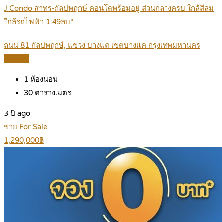
J Condo สาทร-กัลปพฤกษ์ คอนโดพร้อมอยู่ ส่วนกลางครบ ใกล้สีลม
ใกล้รถไฟฟ้า 1.49ลบ*
ถนน 81 กัลปพฤกษ์, แขวง บางแค เขตบางแค กรุงเทพมหานคร
Details
1
ห้องนอน
30
ตารางเมตร
3 ปี ago
ขาย For Sale
1,290,000฿