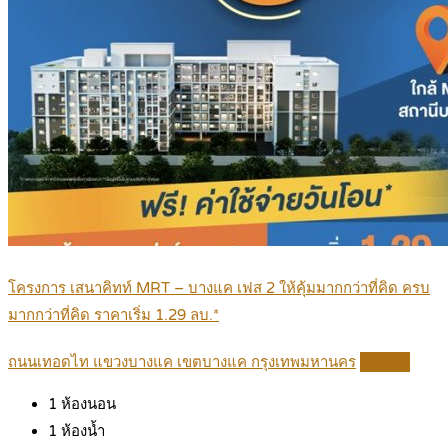
โครงการ เสนาคิทท์ MRT – บางแค เฟส 2 ให้คุ้มมากกว่าที่คิด ครบ
มากกว่าที่คิด ราคาเริ่ม 1.29 ลบ.*
ถนนเทอดไท แขวงบางแค เขตบางแค กรุงเทพมหานคร
Details
1
ห้องนอน
1
ห้องน้ำ