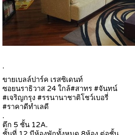
.
ขายเบลล์ปาร์ค เรสซิเดนท์
ซอยนราธิวาส 24 ใกล้#สาทร #จันทน์
#เจริญกรุง #รรนานาชาติโชว์เบอรี่
#ราคาดีทำเลดี
.
ตึก 5 ชั้น 12A.
ชั้นที่.12 มีห้องพักทั้งหมด 8ห้อง ต่อชั้น.