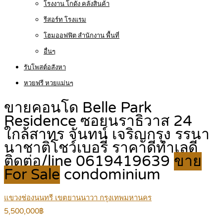
โรงงาน โกดัง คลังสินค้า
รีสอร์ท โรงแรม
โฮมออฟฟิต สำนักงาน พื้นที่
อื่นๆ
รับโพสต์อสังหา
หวยฟรี หวยแม่นๆ
ขายคอนโด Belle Park
Residence ซอยนราธิวาส 24
ใกล้สาทร จันทน์ เจริญกรุง รรนา
นาชาติโชว์เบอรี่ ราคาดีทำเลดี
ติดต่อ/line 0619419639
ขาย
For Sale
condominium
แขวงช่องนนทรี เขตยานนาวา กรุงเทพมหานคร
5,500,000฿