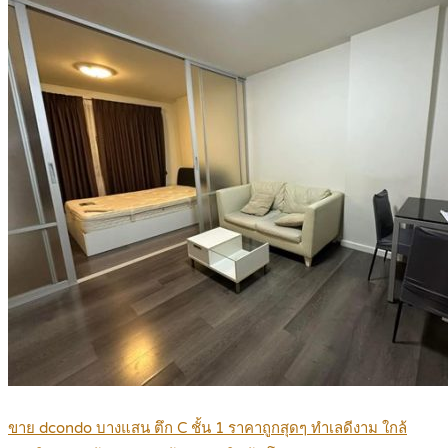
ขาย dcondo บางแสน ตึก C ชั้น 1 ราคาถูกสุดๆ ทำเลดีงาม ใกล้