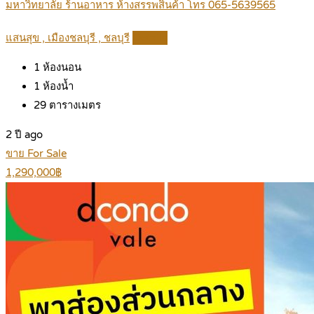
มหาวิทยาลัย ร้านอาหาร ห้างสรรพสินค้า โทร 065-5639565
แสนสุข , เมืองชลบุรี , ชลบุรี
Details
1
ห้องนอน
1
ห้องน้ำ
29
ตารางเมตร
2 ปี ago
ขาย For Sale
1,290,000฿