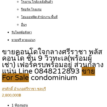
โรงงาน โกดัง คลังสินค้า
รีสอร์ท โรงแรม
โฮมออฟฟิต สำนักงาน พื้นที่
อื่นๆ
รับโพสต์อสังหา
หวยฟรี หวยแม่นๆ
ขายคอนโดใจกลางศรีราชา พลัส
คอนโด ชั้น 9 วิวทะเล(พร้อมผู้
เช่า) เฟอร์ครบพร้อมอยู่ ส่วนกลาง
แน่น Line 0848212893
ขาย
For Sale
condominium
สุรศักดิ์ อำเภอศรีราชา ชลบุรี
2,800,000฿
1
ห้องนอน