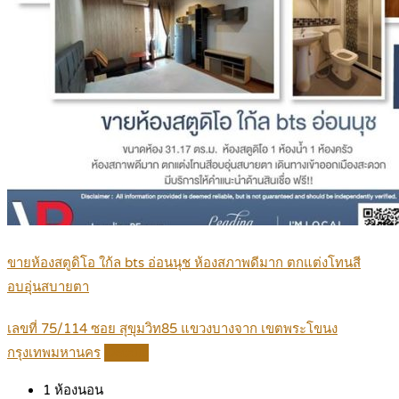
ขายห้องสตูดิโอ ใก้ล bts อ่อนนุช ห้องสภาพดีมาก ตกแต่งโทนสี
อบอุ่นสบายตา
เลขที่ 75/114 ซอย สุขุมวิท85 แขวงบางจาก เขตพระโขนง
กรุงเทพมหานคร
Details
1
ห้องนอน